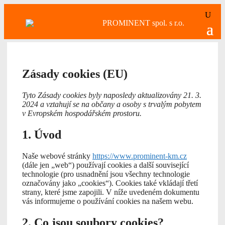
Zásady cookies (EU)
Tyto Zásady cookies byly naposledy aktualizovány 21. 3.
2024 a vztahují se na občany a osoby s trvalým pobytem
v Evropském hospodářském prostoru.
1. Úvod
Naše webové stránky
https://www.prominent-km.cz
(dále jen „web“) používají cookies a další související
technologie (pro usnadnění jsou všechny technologie
označovány jako „cookies“). Cookies také vkládají třetí
strany, které jsme zapojili. V níže uvedeném dokumentu
vás informujeme o používání cookies na našem webu.
2. Co jsou soubory cookies?