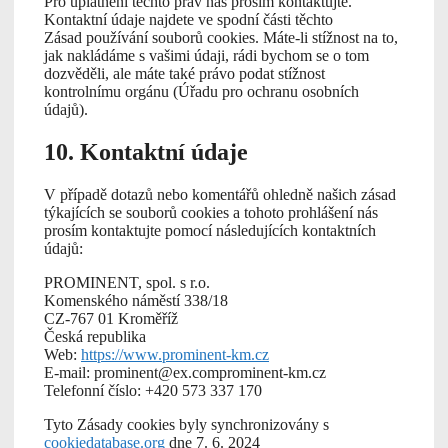
Pro uplatnění těchto práv nás prosím kontaktujte.
Kontaktní údaje najdete ve spodní části těchto
Zásad používání souborů cookies. Máte-li stížnost na to,
jak nakládáme s vašimi údaji, rádi bychom se o tom
dozvěděli, ale máte také právo podat stížnost
kontrolnímu orgánu (Úřadu pro ochranu osobních
údajů).
10. Kontaktní údaje
V případě dotazů nebo komentářů ohledně našich zásad
týkajících se souborů cookies a tohoto prohlášení nás
prosím kontaktujte pomocí následujících kontaktních
údajů:
PROMINENT, spol. s r.o.
Komenského náměstí 338/18
CZ-767 01 Kroměříž
Česká republika
Web:
https://www.prominent-km.cz
E-mail:
prominent@
ex.com
prominent-km.cz
Telefonní číslo: +420 573 337 170
Tyto Zásady cookies byly synchronizovány s
cookiedatabase.org
dne 7. 6. 2024