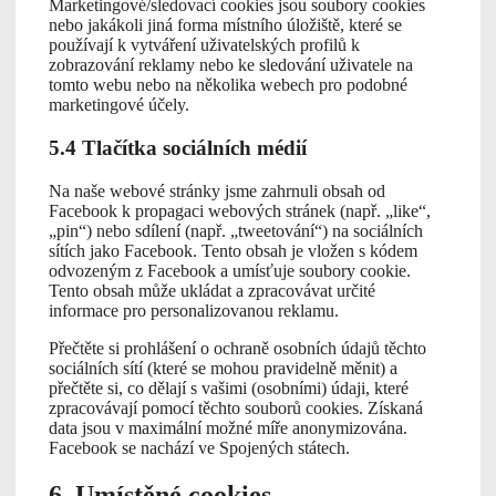
Marketingové/sledovací cookies jsou soubory cookies
nebo jakákoli jiná forma místního úložiště, které se
používají k vytváření uživatelských profilů k
zobrazování reklamy nebo ke sledování uživatele na
tomto webu nebo na několika webech pro podobné
marketingové účely.
5.4 Tlačítka sociálních médií
Na naše webové stránky jsme zahrnuli obsah od
Facebook k propagaci webových stránek (např. „like“,
„pin“) nebo sdílení (např. „tweetování“) na sociálních
sítích jako Facebook. Tento obsah je vložen s kódem
odvozeným z Facebook a umísťuje soubory cookie.
Tento obsah může ukládat a zpracovávat určité
informace pro personalizovanou reklamu.
Přečtěte si prohlášení o ochraně osobních údajů těchto
sociálních sítí (které se mohou pravidelně měnit) a
přečtěte si, co dělají s vašimi (osobními) údaji, které
zpracovávají pomocí těchto souborů cookies. Získaná
data jsou v maximální možné míře anonymizována.
Facebook se nachází ve Spojených státech.
6. Umístěné cookies