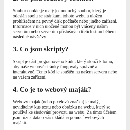
Soubor cookie je malý jednoduchý soubor, který je
odeslán spolu se stránkami tohoto webu a uložen
prohlížečem na pevný disk počítače nebo jiného zařízení.
Informace v nich uložené mohou být vráceny našim
serverům nebo serverům příslušných třetích stran během
následné návštěvy.
3. Co jsou skripty?
Skript je část programového kódu, který slouží k tomu,
aby naše webové stránky fungovaly správně a
interaktivně. Tento kód je spuštěn na našem serveru nebo
na vašem zařízení.
4. Co je to webový maják?
Webový maják (nebo pixelová značka) je malý,
neviditelný kus textu nebo obrázku na webu, který se
používá ke sledování provozu na webu. Za tímto účelem
jsou různá data o vás ukládána pomocí webových
majáků.