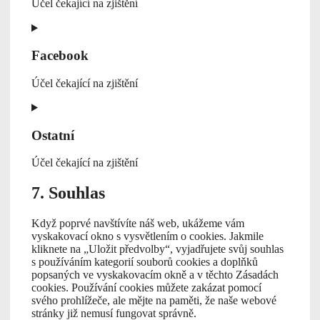
Účel čekající na zjištění
Consent
to
service
Facebook
youtube
Účel čekající na zjištění
Consent
to
service
Ostatní
facebook
Účel čekající na zjištění
Consent
7. Souhlas
to
service
Když poprvé navštívíte náš web, ukážeme vám
ostatní
vyskakovací okno s vysvětlením o cookies. Jakmile
kliknete na „Uložit předvolby“, vyjadřujete svůj souhlas
s používáním kategorií souborů cookies a doplňků
popsaných ve vyskakovacím okně a v těchto Zásadách
cookies. Používání cookies můžete zakázat pomocí
svého prohlížeče, ale mějte na paměti, že naše webové
stránky již nemusí fungovat správně.