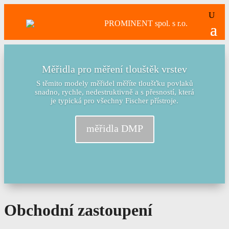
Měřidla pro měření tlouštěk vrstev
S těmito modely měřidel měříte tloušťku povlaků
snadno, rychle, nedestruktivně a s přesností, která
je typická pro všechny Fischer přístroje.
měřidla DMP
Obchodní zastoupení