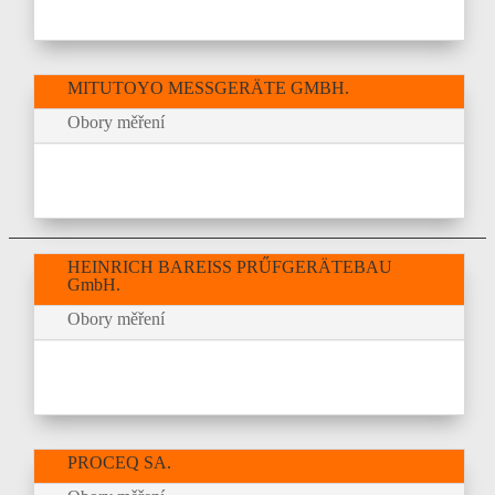
MITUTOYO MESSGERÄTE GMBH.
Obory měření
HEINRICH BAREISS PRŰFGERÄTEBAU
GmbH.
Obory měření
PROCEQ SA.