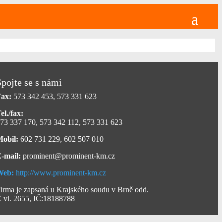
Spojte se s námi
ax:
573 342 453, 573 331 623
el./fax:
73 337 170, 573 342 112, 573 331 623
obil:
602 731 229, 602 507 010
-mail:
prominent@prominent-km.cz
Web:
http://www.prominent-km.cz
irma je zapsaná u Krajského soudu v Brně odd.
 vl. 2655, IČ:18188788